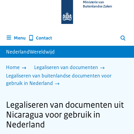
Naar
Ministerie van
Buitenlandse Zaken
de
homepage
van
www.nederlandwereldwijd.nl
Contact
Menu
Zoeken
NederlandWereldwijd
Home
Legaliseren van documenten
Legaliseren van buitenlandse documenten voor
gebruik in Nederland
Legaliseren van documenten uit
Nicaragua voor gebruik in
Nederland