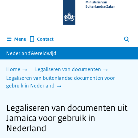
Naar
Ministerie van
Buitenlandse Zaken
de
homepage
van
www.nederlandwereldwijd.nl
Contact
Menu
Zoeken
NederlandWereldwijd
Home
Legaliseren van documenten
Legaliseren van buitenlandse documenten voor
gebruik in Nederland
Legaliseren van documenten uit
Jamaica voor gebruik in
Nederland