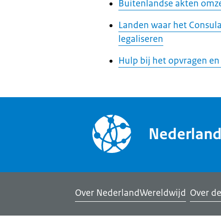
Buitenlandse akten omze
Landen waar het Consula
legaliseren
Hulp bij het opvragen en
Nederlan
Over NederlandWereldwijd
Over de