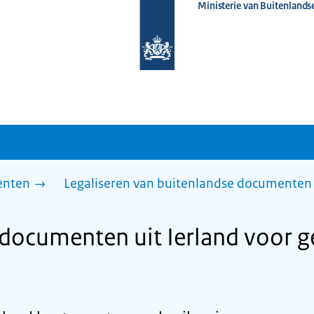
Ministerie van Buitenlands
Naar
de
homepage
van
www.nederlandwereldwijd.nl
enten
Legaliseren van buitenlandse documenten 
 documenten uit Ierland voor g