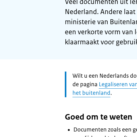
Veel documenten uit Ie
Nederland. Andere laat 
ministerie van Buitenla
een verkorte vorm van 
klaarmaakt voor gebrui
Let
Wilt u een Nederlands do
op:
de pagina
Legaliseren va
het buitenland
.
Goed om te weten
Documenten zoals een geb