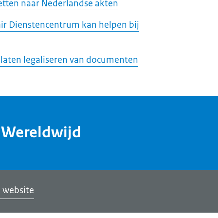
tten naar Nederlandse akten
ir Dienstencentrum kan helpen bij
 laten legaliseren van documenten
dWereldwijd
 website