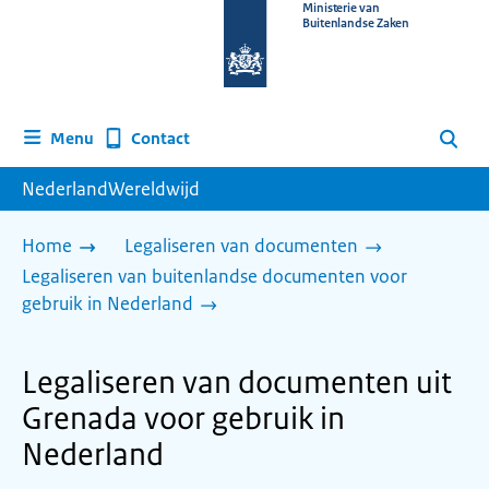
Naar
Ministerie van
Buitenlandse Zaken
de
homepage
van
www.nederlandwereldwijd.nl
Contact
Menu
Zoeken
NederlandWereldwijd
Home
Legaliseren van documenten
Legaliseren van buitenlandse documenten voor
gebruik in Nederland
Legaliseren van documenten uit
Grenada voor gebruik in
Nederland