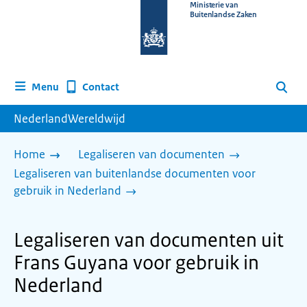
Naar
Ministerie van
Buitenlandse Zaken
de
homepage
van
www.nederlandwereldwijd.nl
Contact
Menu
Zoeken
NederlandWereldwijd
Home
Legaliseren van documenten
Legaliseren van buitenlandse documenten voor
gebruik in Nederland
Legaliseren van documenten uit
Frans Guyana voor gebruik in
Nederland