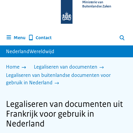
Naar
Ministerie van
Buitenlandse Zaken
de
homepage
van
www.nederlandwereldwijd.nl
Contact
Menu
Zoeken
NederlandWereldwijd
Home
Legaliseren van documenten
Legaliseren van buitenlandse documenten voor
gebruik in Nederland
Legaliseren van documenten uit
Frankrijk voor gebruik in
Nederland