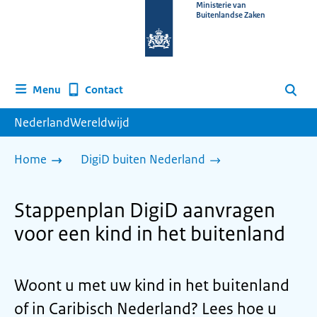
Naar
Ministerie van
Buitenlandse Zaken
de
homepage
van
www.nederlandwereldwijd.nl
Contact
Menu
Zoeken
NederlandWereldwijd
Home
DigiD buiten Nederland
Stappenplan DigiD aanvragen
voor een kind in het buitenland
Woont u met uw kind in het buitenland
of
in Caribisch Nederland? Lees hoe u