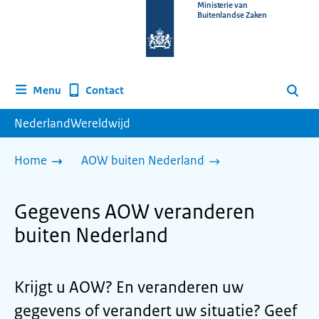
Naar
Ministerie van
Buitenlandse Zaken
de
homepage
van
www.nederlandwereldwijd.nl
Contact
Menu
Zoeken
NederlandWereldwijd
Home
AOW buiten Nederland
Gegevens AOW veranderen
buiten Nederland
Krijgt u AOW? En veranderen uw
gegevens of verandert uw situatie? Geef