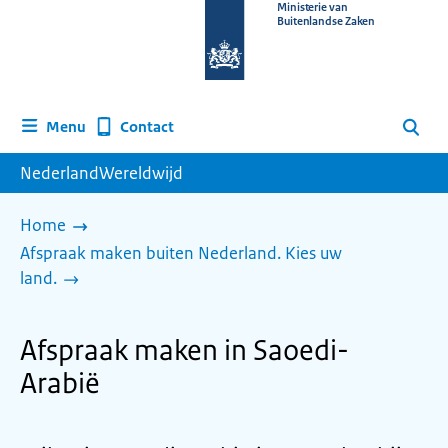
Naar
Ministerie van
Buitenlandse Zaken
de
homepage
van
www.nederlandwereldwijd.nl
Contact
Menu
Zoeken
NederlandWereldwijd
Home
Afspraak maken buiten Nederland. Kies uw
land.
Afspraak maken in Saoedi-
Arabië