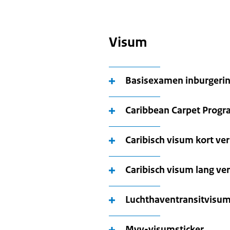
Visum
Basisexamen inburgerin
Caribbean Carpet Prog
Caribisch visum kort ver
Caribisch visum lang ver
Luchthaventransitvisu
Mvv-visumsticker