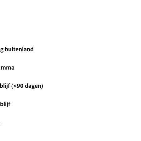
g buitenland
ramma
blijf (<90 dagen)
blijf
m