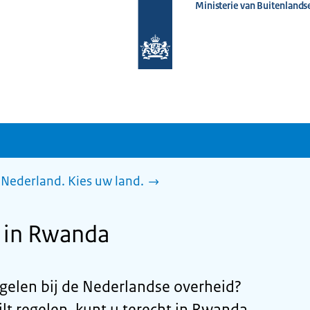
Ministerie van Buitenlands
Naar
de
homepage
van
www.nederlandwereldwijd.nl
Nederland. Kies uw land.
 in Rwanda
egelen bij de Nederlandse overheid?
ilt regelen, kunt u terecht in Rwanda,