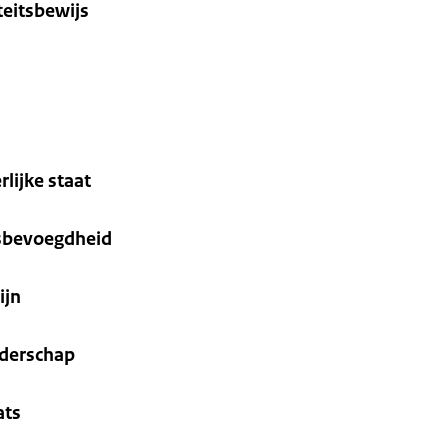
teitsbewijs
rlijke staat
ksbevoegdheid
ijn
nderschap
ats