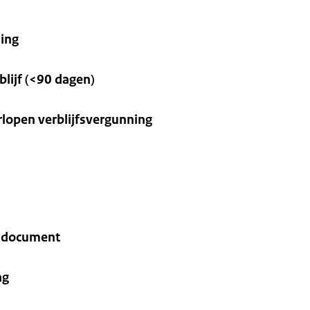
ning
lijf (<90 dagen)
rlopen verblijfsvergunning
s document
ng