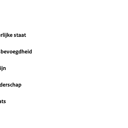
rlijke staat
ksbevoegdheid
ijn
nderschap
ats