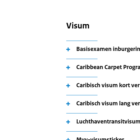
Visum
Basisexamen inburgerin
Caribbean Carpet Prog
Caribisch visum kort ver
Caribisch visum lang ver
Luchthaventransitvisu
Mvv-visumsticker