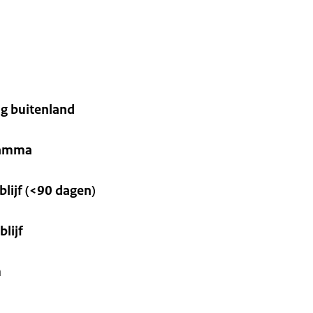
g buitenland
ramma
blijf (<90 dagen)
blijf
m