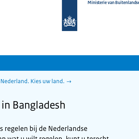
Ministerie van Buitenlands
Naar
de
homepage
van
www.nederlandwereldwijd.nl
Nederland. Kies uw land.
 in Bangladesh
ts regelen bij de Nederlandse
n wat u wilt regelen, kunt u terecht