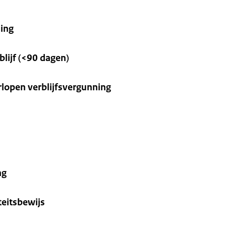
ning
lijf (<90 dagen)
rlopen verblijfsvergunning
ng
teitsbewijs