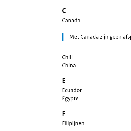
C
Canada
Let
Met Canada zijn geen af
op:
Chili
China
E
Ecuador
Egypte
F
Filipijnen