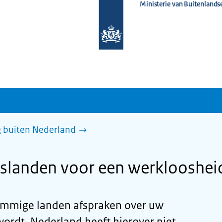
Ministerie van Buitenlands
Naar
de
homepage
van
www.nederlandwereldwijd.nl
g buiten Nederland
gslanden voor een werklooshei
ommige landen afspraken over uw
wordt. Nederland heeft hierover niet