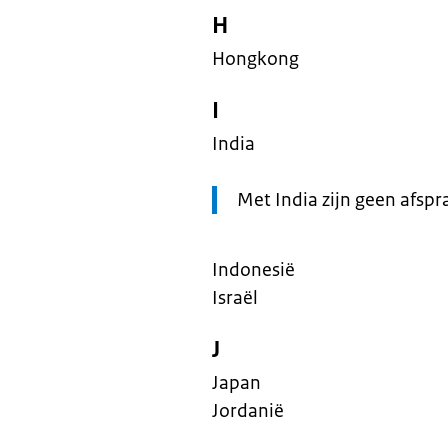
H
Hongkong
I
India
Let
Met India zijn geen afsp
op:
Indonesië
Israël
J
Japan
Jordanië