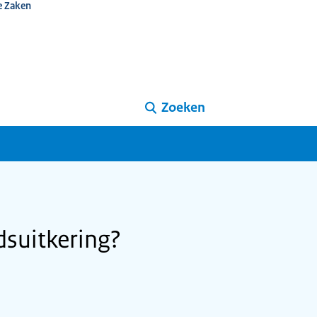
e Zaken
Zoeken
dsuitkering?