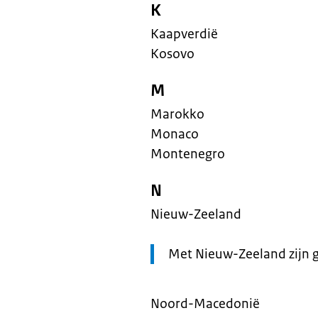
K
Kaapverdië
Kosovo
M
Marokko
Monaco
Montenegro
N
Nieuw-Zeeland
Let
Met Nieuw-Zeeland zijn 
op:
Noord-Macedonië