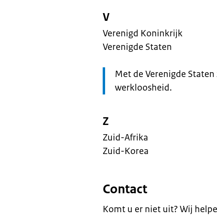
V
Verenigd Koninkrijk
Verenigde Staten
Let
Met de Verenigde Staten 
op:
werkloosheid.
Z
Zuid-Afrika
Zuid-Korea
Contact
Komt u er niet uit? Wij help