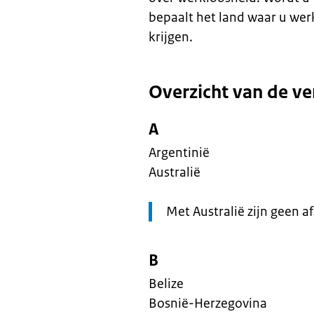
bepaalt het land waar u wer
krijgen.
Overzicht van de v
A
Argentinië
Australië
Let
Met Australië zijn geen 
op:
B
Belize
Bosnië-Herzegovina