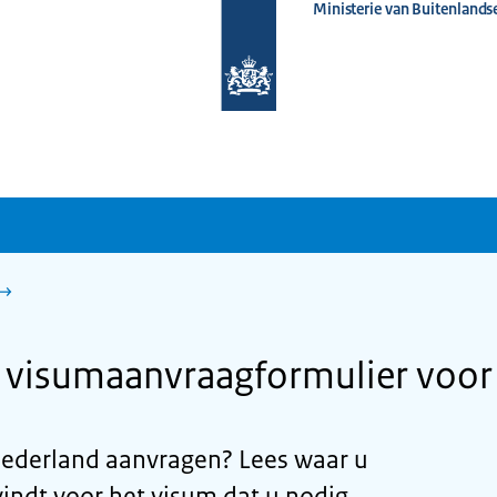
Ministerie van Buitenlands
Naar
de
homepage
van
www.nederlandwereldwijd.nl
t visumaanvraagformulier voor
Nederland aanvragen? Lees waar u
indt voor het visum dat u nodig