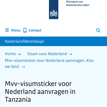
Naar
Ministerie van
Buitenlandse Zaken
de
homepage
van
www.nederlandwereldwijd.nl
Contact
Menu
Zoeken
NederlandWereldwijd
Home
Visum voor Nederland
Mvv-visumsticker voor Nederland aanvragen. Kies
uw land.
Mvv-visumsticker voor
Nederland aanvragen in
Tanzania