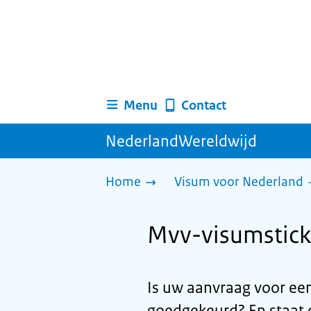
Menu
Contact
NederlandWereldwijd
Home
Visum voor Nederland
Mvv-visumsticke
Is uw aanvraag voor ee
goedgekeurd? En staat e