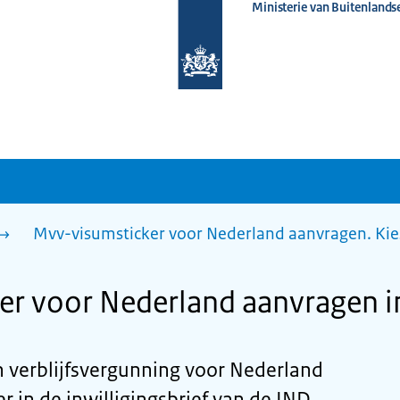
Ministerie van Buitenlands
Naar
de
homepage
van
www.nederlandwereldwijd.nl
Mvv-visumsticker voor Nederland aanvragen. Kie
r voor Nederland aanvragen in
n verblijfsvergunning voor Nederland
r in de inwilligingsbrief van de IND