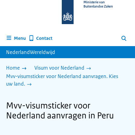
Naar
Ministerie van
Buitenlandse Zaken
de
homepage
van
www.nederlandwereldwijd.nl
Contact
Menu
Zoeken
NederlandWereldwijd
Home
Visum voor Nederland
Mvv-visumsticker voor Nederland aanvragen. Kies
uw land.
Mvv-visumsticker voor
Nederland aanvragen in Peru