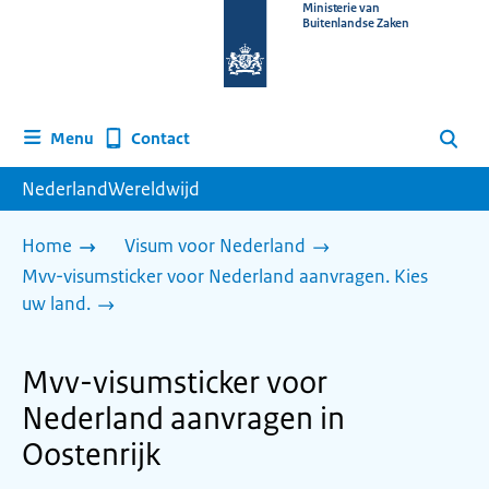
Naar
Ministerie van
Buitenlandse Zaken
de
homepage
van
www.nederlandwereldwijd.nl
Contact
Menu
Zoeken
NederlandWereldwijd
Home
Visum voor Nederland
Mvv-visumsticker voor Nederland aanvragen. Kies
uw land.
Mvv-visumsticker voor
Nederland aanvragen in
Oostenrijk