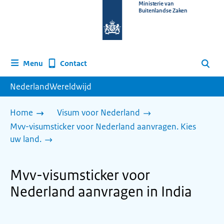
Naar
Ministerie van
Buitenlandse Zaken
de
homepage
van
www.nederlandwereldwijd.nl
Contact
Menu
Zoeken
NederlandWereldwijd
Home
Visum voor Nederland
Mvv-visumsticker voor Nederland aanvragen. Kies
uw land.
Mvv-visumsticker voor
Nederland aanvragen in India