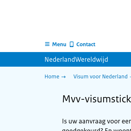
Menu
Contact
NederlandWereldwijd
Home
Visum voor Nederland
Mvv-visumsticke
Is uw aanvraag voor ee
goedgekeurd? En woont 