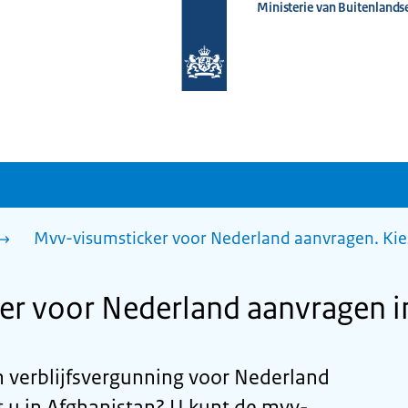
Ministerie van Buitenlands
Naar
de
homepage
van
www.nederlandwereldwijd.nl
Mvv-visumsticker voor Nederland aanvragen. Kie
r voor Nederland aanvragen i
n verblijfsvergunning voor Nederland
u in Afghanistan? U kunt de mvv-