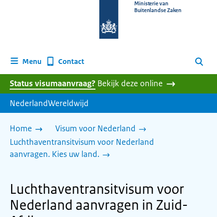
Naar
Ministerie van
Buitenlandse Zaken
de
homepage
van
www.nederlandwereldwijd.nl
Contact
Menu
Zoeken
Status visumaanvraag?
Bekijk deze online
NederlandWereldwijd
Home
Visum voor Nederland
Luchthaventransitvisum voor Nederland
aanvragen. Kies uw land.
Luchthaventransitvisum voor
Nederland aanvragen in Zuid-