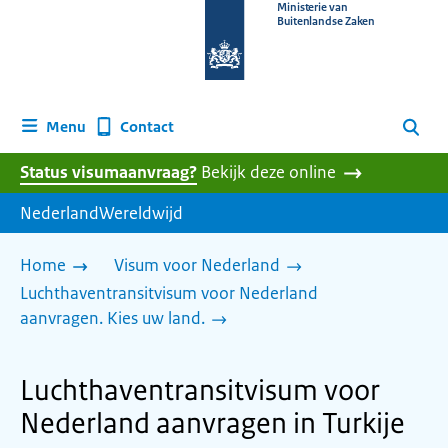
Naar
Ministerie van
Buitenlandse Zaken
de
homepage
van
www.nederlandwereldwijd.nl
Contact
Menu
Zoeken
Status visumaanvraag?
Bekijk deze online
NederlandWereldwijd
Home
Visum voor Nederland
Luchthaventransitvisum voor Nederland
aanvragen. Kies uw land.
Luchthaventransitvisum voor
Nederland aanvragen in Turkije