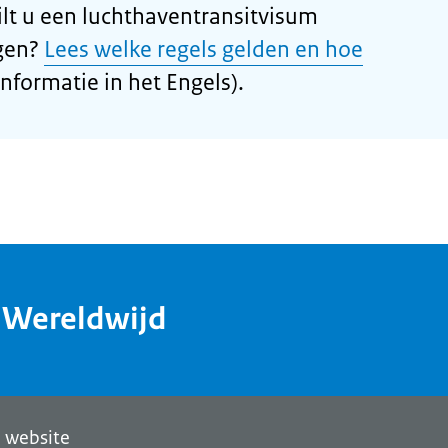
lt u een luchthaventransitvisum
gen?
Lees welke regels gelden en hoe
informatie in het Engels).
dWereldwijd
 website