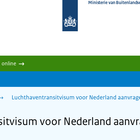
Ministerie van Buitenlands
Naar
de
homepage
van
www.nederlandwereldwijd.nl
 online
Luchthaventransitvisum voor Nederland aanvrage
itvisum voor Nederland aanvr