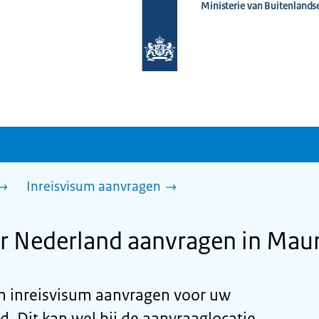
Ministerie van Buitenlands
Naar
de
homepage
van
www.nederlandwereldwijd.nl
Inreisvisum aanvragen
r Nederland aanvragen in Maur
en inreisvisum aanvragen voor uw
d. Dit kan wel bij de aanvraaglocatie