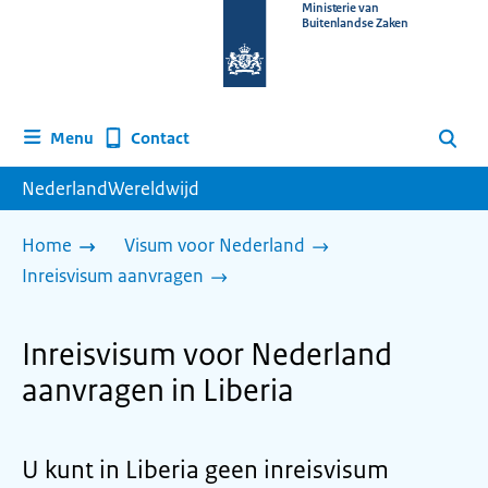
Naar
Ministerie van
Buitenlandse Zaken
de
homepage
van
www.nederlandwereldwijd.nl
Contact
Menu
Zoeken
NederlandWereldwijd
Home
Visum voor Nederland
Inreisvisum aanvragen
Inreisvisum voor Nederland
aanvragen in Liberia
U kunt in Liberia geen inreisvisum