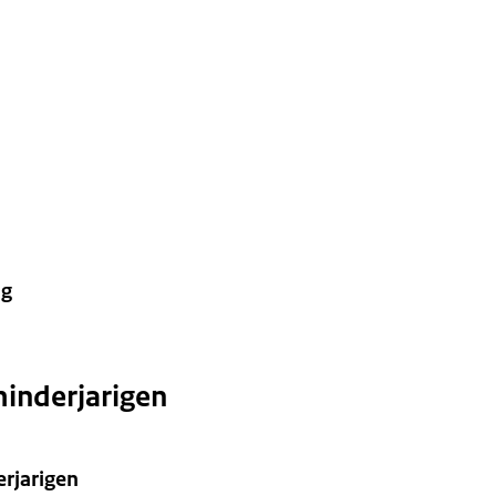
ng
inderjarigen
rjarigen