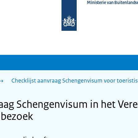
Ministerie van Buitenlands
Naar
de
homepage
van
www.nederlandwereldwijd.nl
Checklijst aanvraag Schengenvisum voor toeristi
raag Schengenvisum in het Vere
h bezoek