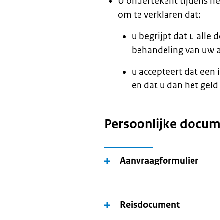
U ondertekent tijdens h
om te verklaren dat:
u begrijpt dat u all
behandeling van uw 
u accepteert dat een
en dat u dan het geld
Persoonlijke docu
Aanvraagformulier
Reisdocument