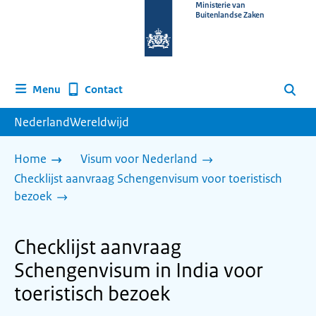
Naar
Ministerie van
Buitenlandse Zaken
de
homepage
van
www.nederlandwereldwijd.nl
Contact
Menu
Zoeken
NederlandWereldwijd
Home
Visum voor Nederland
Checklijst aanvraag Schengenvisum voor toeristisch
bezoek
Checklijst aanvraag
Schengenvisum in India voor
toeristisch bezoek