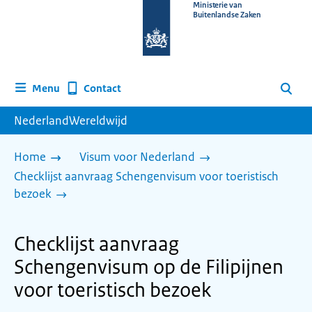
Naar
Ministerie van
Buitenlandse Zaken
de
homepage
van
www.nederlandwereldwijd.nl
Contact
Menu
Zoeken
NederlandWereldwijd
Home
Visum voor Nederland
Checklijst aanvraag Schengenvisum voor toeristisch
bezoek
Checklijst aanvraag
Schengenvisum op de Filipijnen
voor toeristisch bezoek