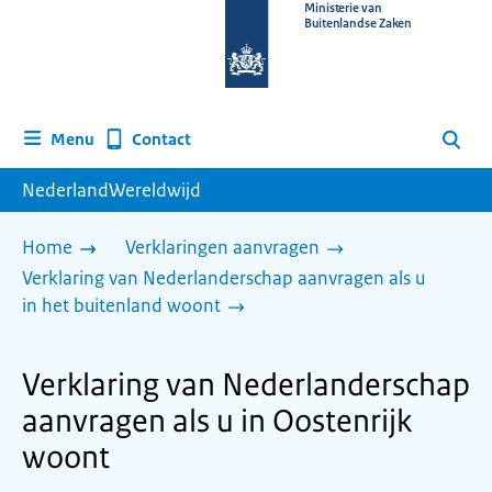
Naar
Ministerie van
Buitenlandse Zaken
de
homepage
van
www.nederlandwereldwijd.nl
Contact
Menu
Zoeken
NederlandWereldwijd
Home
Verklaringen aanvragen
Verklaring van Nederlanderschap aanvragen als u
in het buitenland woont
Verklaring van Nederlanderschap
aanvragen als u in Oostenrijk
woont