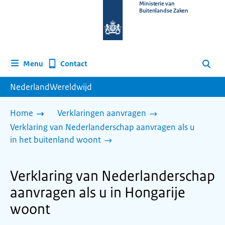
Naar
Ministerie van
Buitenlandse Zaken
de
homepage
van
www.nederlandwereldwijd.nl
Contact
Menu
Zoeken
NederlandWereldwijd
Home
Verklaringen aanvragen
Verklaring van Nederlanderschap aanvragen als u
in het buitenland woont
Verklaring van Nederlanderschap
aanvragen als u in Hongarije
woont