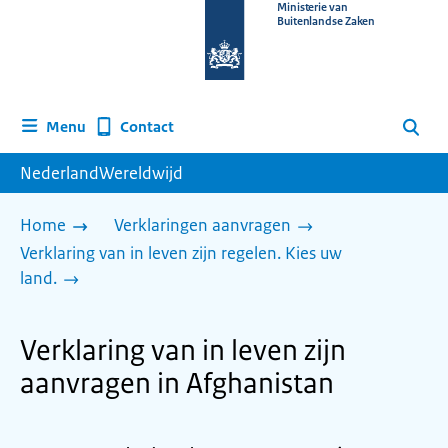
Naar
Ministerie van
Buitenlandse Zaken
de
homepage
van
www.nederlandwereldwijd.nl
Contact
Menu
Zoeken
NederlandWereldwijd
Home
Verklaringen aanvragen
Verklaring van in leven zijn regelen. Kies uw
land.
Verklaring van in leven zijn
aanvragen in Afghanistan