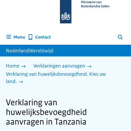
Naar
Ministerie van
Buitenlandse Zaken
de
homepage
van
www.nederlandwereldwijd.nl
Contact
Menu
Zoeken
NederlandWereldwijd
Home
Verklaringen aanvragen
Verklaring van huwelijksbevoegdheid. Kies uw
land.
Verklaring van
huwelijksbevoegdheid
aanvragen in Tanzania