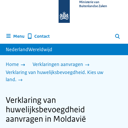
Naar
Ministerie van
Buitenlandse Zaken
de
homepage
van
www.nederlandwereldwijd.nl
Contact
Menu
Zoeken
NederlandWereldwijd
Home
Verklaringen aanvragen
Verklaring van huwelijksbevoegdheid. Kies uw
land.
Verklaring van
huwelijksbevoegdheid
aanvragen in Moldavië