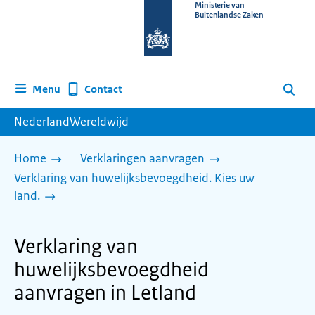
Naar
Ministerie van
Buitenlandse Zaken
de
homepage
van
www.nederlandwereldwijd.nl
Contact
Menu
Zoeken
NederlandWereldwijd
Home
Verklaringen aanvragen
Verklaring van huwelijksbevoegdheid. Kies uw
land.
Verklaring van
huwelijksbevoegdheid
aanvragen in Letland