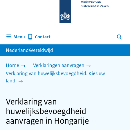
Naar
Ministerie van
Buitenlandse Zaken
de
homepage
van
www.nederlandwereldwijd.nl
Contact
Menu
Zoeken
NederlandWereldwijd
Home
Verklaringen aanvragen
Verklaring van huwelijksbevoegdheid. Kies uw
land.
Verklaring van
huwelijksbevoegdheid
aanvragen in Hongarije