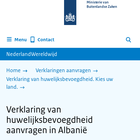
Naar
Ministerie van
Buitenlandse Zaken
de
homepage
van
www.nederlandwereldwijd.nl
Contact
Menu
Zoeken
NederlandWereldwijd
Home
Verklaringen aanvragen
Verklaring van huwelijksbevoegdheid. Kies uw
land.
Verklaring van
huwelijksbevoegdheid
aanvragen in Albanië