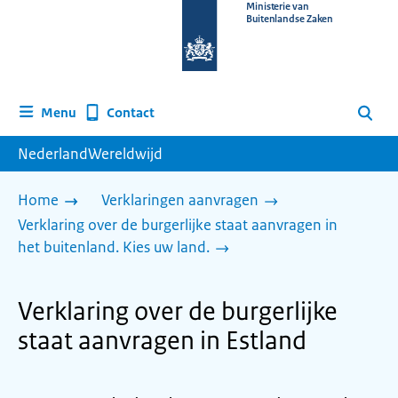
Naar
Ministerie van
Buitenlandse Zaken
de
homepage
van
www.nederlandwereldwijd.nl
Contact
Menu
Zoeken
NederlandWereldwijd
Home
Verklaringen aanvragen
Verklaring over de burgerlijke staat aanvragen in
het buitenland. Kies uw land.
Verklaring over de burgerlijke
staat aanvragen in Estland