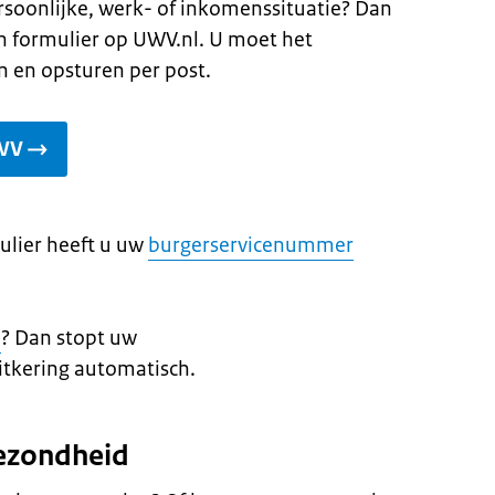
ersoonlijke, werk- of inkomenssituatie? Dan
n formulier op UWV.nl. U moet het
en en opsturen per post.
UWV
mulier heeft u uw
burgerservicenummer
d
? Dan stopt uw
itkering automatisch.
gezondheid