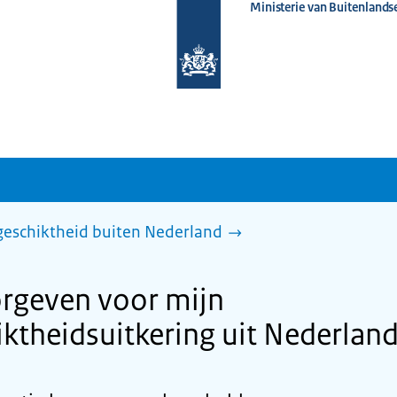
Ministerie van Buitenlands
Naar
de
homepage
van
www.nederlandwereldwijd.nl
ngeschiktheid buiten Nederland
orgeven voor mijn
ktheidsuitkering uit Nederlan