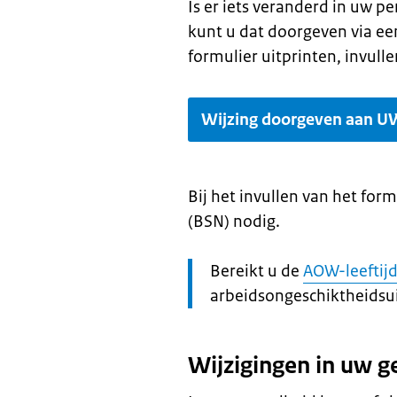
Is er iets veranderd in uw p
kunt u dat doorgeven via ee
formulier uitprinten, invull
Wijzing doorgeven aan 
Bij het invullen van het for
(BSN) nodig.
Let
Bereikt u de
AOW-leeftij
op:
arbeidsongeschiktheidsu
Wijzigingen in uw 