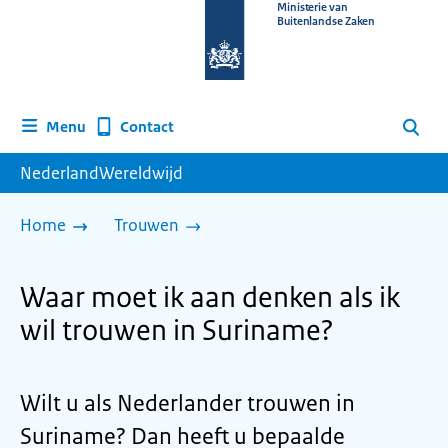
Naar
Ministerie van
Buitenlandse Zaken
de
homepage
van
www.nederlandwereldwijd.nl
Contact
Menu
Zoeken
NederlandWereldwijd
Home
Trouwen
Waar moet ik aan denken als ik
wil trouwen in Suriname?
Wilt u als Nederlander trouwen in
Suriname? Dan heeft u bepaalde