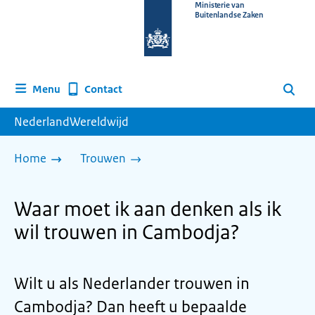
Naar
Ministerie van
Buitenlandse Zaken
de
homepage
van
www.nederlandwereldwijd.nl
Contact
Menu
Zoeken
NederlandWereldwijd
Home
Trouwen
Waar moet ik aan denken als ik
wil trouwen in Cambodja?
Wilt u als Nederlander trouwen in
Cambodja? Dan heeft u bepaalde