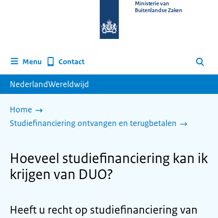
Naar
Ministerie van
Buitenlandse Zaken
de
homepage
van
www.nederlandwereldwijd.nl
Contact
Menu
Zoeken
NederlandWereldwijd
Home
Studiefinanciering ontvangen en terugbetalen
Hoeveel studiefinanciering kan ik
krijgen van DUO?
Heeft u recht op studiefinanciering van