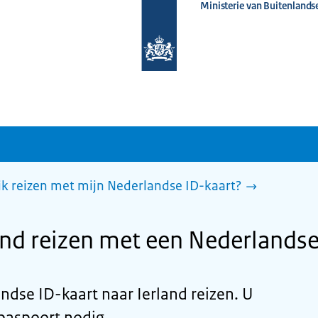
Ministerie van Buitenlands
Naar
de
homepage
van
www.nederlandwereldwijd.nl
ik reizen met mijn Nederlandse ID-kaart?
land reizen met een Nederlandse
dse ID-kaart naar Ierland reizen. U
paspoort nodig.