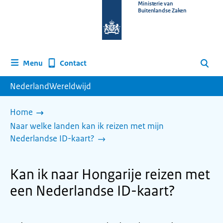
Naar
Ministerie van
Buitenlandse Zaken
de
homepage
van
www.nederlandwereldwijd.nl
Contact
Menu
Zoeken
NederlandWereldwijd
Home
Naar welke landen kan ik reizen met mijn
Nederlandse ID-kaart?
Kan ik naar Hongarije reizen met
een Nederlandse ID-kaart?