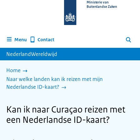
Naar
Ministerie van
Buitenlandse Zaken
de
homepage
van
www.nederlandwereldwijd.nl
Contact
Menu
Zoeken
NederlandWereldwijd
Home
Naar welke landen kan ik reizen met mijn
Nederlandse ID-kaart?
Kan ik naar Curaçao reizen met
een Nederlandse ID-kaart?