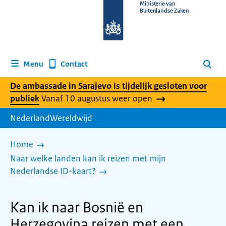
Naar
Ministerie van
Buitenlandse Zaken
de
homepage
van
www.nederlandwereldwijd.nl
Contact
Menu
Zoeken
De ambassade in Sarajevo is tijdelijk gesloten voor
publiek
Vanaf 10 augustus weer open
NederlandWereldwijd
Home
Naar welke landen kan ik reizen met mijn
Nederlandse ID-kaart?
Kan ik naar Bosnië en
Herzegovina reizen met een