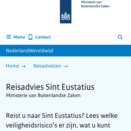
Naar
Ministerie van
Buitenlandse Zaken
de
homepage
van
www.nederlandwereldwijd.nl
Contact
Menu
Zoeken
NederlandWereldwijd
Home
Reisadviezen
Reisadvies Sint Eustatius
Ministerie van Buitenlandse Zaken
Reist u naar Sint Eustatius? Lees welke
veiligheidsrisico’s er zijn, wat u kunt