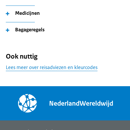
Medicijnen
Bagageregels
Ook nuttig
Lees meer over reisadviezen en kleurcodes
NederlandWereldwijd