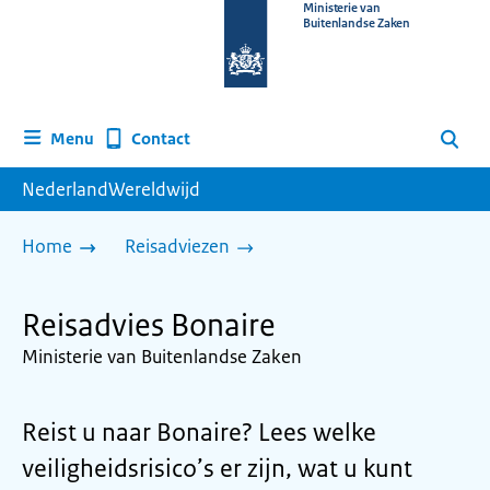
Naar
Ministerie van
Buitenlandse Zaken
de
homepage
van
www.nederlandwereldwijd.nl
Contact
Menu
Zoeken
NederlandWereldwijd
Home
Reisadviezen
Reisadvies Bonaire
Ministerie van Buitenlandse Zaken
Reist u naar Bonaire? Lees welke
veiligheidsrisico’s er zijn, wat u kunt