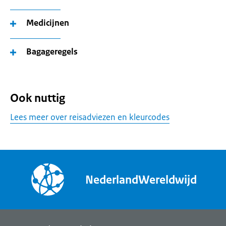
Medicijnen
Bagageregels
Ook nuttig
Lees meer over reisadviezen en kleurcodes
NederlandWereldwijd