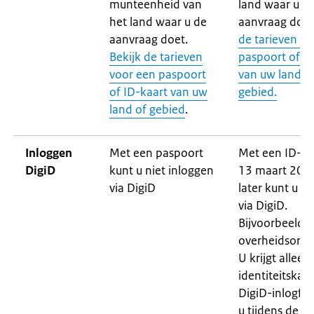
munteenheid van
land waar u d
het land waar u de
aanvraag doet
aanvraag doet.
de tarieven vo
Bekijk de tarieven
paspoort of I
voor een paspoort
van uw land o
of ID-kaart van uw
gebied.
land of gebied
.
Inloggen
Met een paspoort
Met een ID-ka
DigiD
kunt u niet inloggen
13 maart 202
via DigiD
later kunt u i
via DigiD.
Bijvoorbeeld b
overheidsorgan
U krijgt alleen
identiteitskaa
DigiD-inlogfun
u tijdens de a