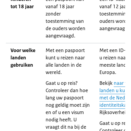
tot 18 jaar
vanaf 18 jaar
vanaf 12 jaar 
zonder
toestemming 
toestemming van
ouders worde
de ouders worden
aangevraagd.
aangevraagd.
Voor welke
Met een paspoort
Met een ID-ka
landen
kunt u reizen naar
u reizen naar 
gebruiken
alle landen in de
meeste landen
wereld.
Europa.
Gaat u op reis?
Bekijk
naar we
Controleer dan hoe
landen u kunt 
lang uw paspoort
met de Neder
nog geldig moet zijn
identiteitskaar
en of u een visum
Rijksoverheid.
nodig heeft. U
Gaat u op reis
vraagt dit na bij de
Controleer da