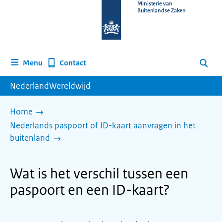
Naar
Ministerie van
Buitenlandse Zaken
de
homepage
van
www.nederlandwereldwijd.nl
Contact
Menu
Zoeken
NederlandWereldwijd
Home
Nederlands paspoort of ID-kaart aanvragen in het
buitenland
Wat is het verschil tussen een
paspoort en een ID-kaart?