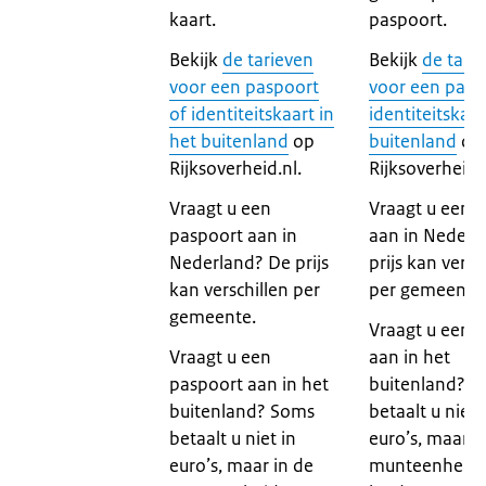
kaart.
paspoort.
Bekijk
de tarieven
Bekijk
de tari
voor een paspoort
voor een pasp
of identiteitskaart in
identiteitskaar
het buitenland
op
buitenland
op
Rijksoverheid.nl.
Rijksoverheid.n
Vraagt u een
Vraagt u een I
paspoort aan in
aan in Nederl
Nederland? De prijs
prijs kan versc
kan verschillen per
per gemeente
gemeente.
Vraagt u een I
Vraagt u een
aan in het
paspoort aan in het
buitenland? 
buitenland? Soms
betaalt u niet 
betaalt u niet in
euro’s, maar i
euro’s, maar in de
munteenheid 