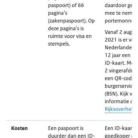
paspoort) of 66
daardoor gema
pagina’s
mee te nemen
(zakenpaspoort). Op
portemonnee.
deze pagina’s is
Vanaf 2 augus
ruimte voor visa en
2021 is er voo
stempels.
Nederlanders 
12 jaar een n
ID-kaart. Met
2 vingerafdru
een QR-code 
burgerservic
(BSN). Kijk vo
informatie op
Rijksoverheid.n
Kosten
Een paspoort is
Een ID-kaart i
duurder dan een ID-
goedkoper da