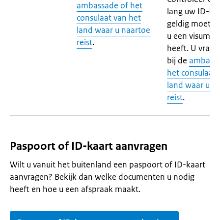
ambassade of het
lang uw ID-ka
consulaat van het
geldig moet zi
land waar u naartoe
u een visum n
reist
.
heeft. U vraagt
bij de
ambassa
het consulaat 
land waar u n
reist
.
Paspoort of ID-kaart aanvragen
Wilt u vanuit het buitenland een paspoort of ID-kaart
aanvragen? Bekijk dan welke documenten u nodig
heeft en hoe u een afspraak maakt.