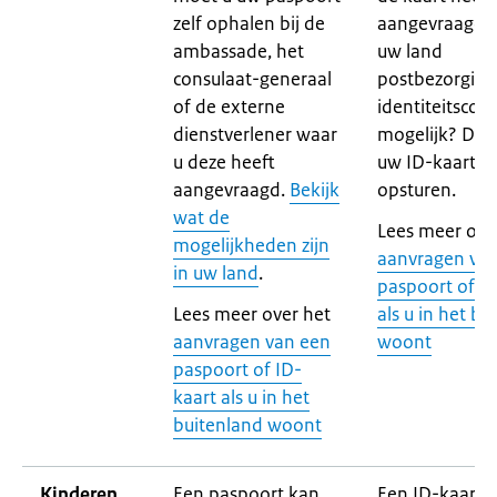
zelf ophalen bij de
aangevraagd. I
ambassade, het
uw land
consulaat-generaal
postbezorging
of de externe
identiteitscon
dienstverlener waar
mogelijk? Dan
u deze heeft
uw ID-kaart la
aangevraagd.
Bekijk
opsturen.
wat de
Lees meer ove
mogelijkheden zijn
aanvragen va
in uw land
.
paspoort of I
Lees meer over het
als u in het bu
aanvragen van een
woont
paspoort of ID-
kaart als u in het
buitenland woont
Kinderen
Een paspoort kan
Een ID-kaart 