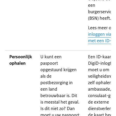
een
burgerservic
(BSN) heeft.
Lees meer ove
inloggen via D
met een ID-ka
Persoonlijk
U kunt een
Een ID-kaart 
ophalen
paspoort
DigiD-inlogfun
opgestuurd krijgen
moet u om
als de
veiligheidsre
postbezorging in
zelf ophalen b
een land
ambassade, h
betrouwbaar is. Dit
consulaat-gen
is meestal het geval.
de externe
Is dit niet zo? Dan
dienstverlener
moet u uw paspoort
de kaart heeft