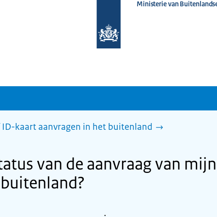
Ministerie van Buitenlands
Naar
de
homepage
van
www.nederlandwereldwijd.nl
 ID-kaart aanvragen in het buitenland
status van de aanvraag van mijn
 buitenland?