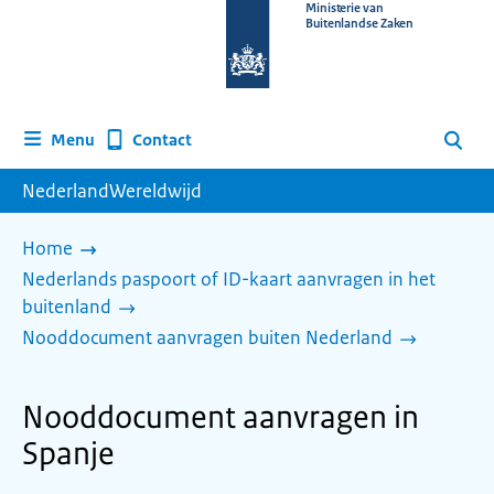
Naar
Ministerie van
Buitenlandse Zaken
de
homepage
van
www.nederlandwereldwijd.nl
Contact
Menu
Zoeken
NederlandWereldwijd
Home
Nederlands paspoort of ID-kaart aanvragen in het
buitenland
Nooddocument aanvragen buiten Nederland
Nooddocument aanvragen in
Spanje