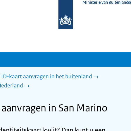
Ministerie van Buitenlands
Naar
de
homepage
van
www.nederlandwereldwijd.nl
 ID-kaart aanvragen in het buitenland
Nederland
anvragen in San Marino
dentiteitskaart kwijt? Dan kunt u een