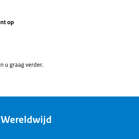
nt op
en u graag verder.
dWereldwijd