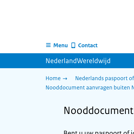
Menu
Contact
NederlandWereldwijd
Home
Nederlands paspoort of
Nooddocument aanvragen buiten 
Nooddocument a
Bent u uw paspoort of i